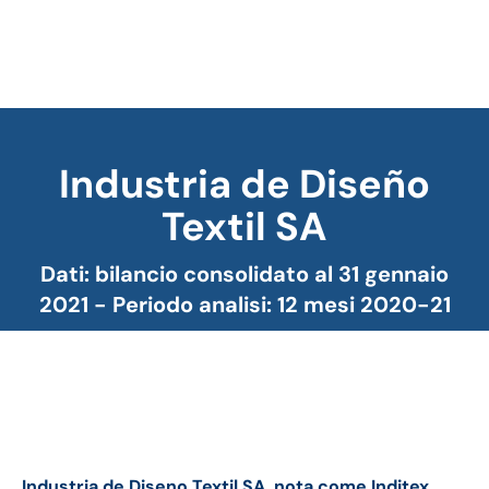
Industria de Diseño
Textil SA
Tu sei qui:
Dati: bilancio consolidato al 31 gennaio
2021 - Periodo analisi: 12 mesi 2020-21
Inditex bilancio 2020-21: andamento del fatturato e
della trimestrale
Industria de Diseno Textil SA, nota come Inditex