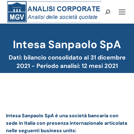
Cerca:
Intesa Sanpaolo SpA
Tu sei qui:
Dati: bilancio consolidato al 31 dicembre
2021 - Periodo analisi: 12 mesi 2021
Intesa bilancio 2021: andamento del fatturato e
della trimestrale
Intesa Sanpaolo SpA è una società bancaria con
sede in Italia con presenza internazionale articolata
nelle seguenti business units: