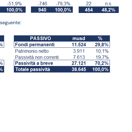
l seguente:
21: andamento fatturato e