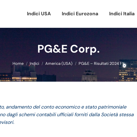
Indici USA
Indici Eurozona
Indici Italia
PG&E Corp.
Tu sei qui:
Home
Indici
America (USA)
PG&E – Risultati 2024 FY
rato, andamento del conto economico e stato patrimoniale
o dagli schemi contabili ufficiali forniti dalla Società stessa
visori.