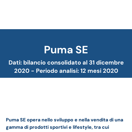
Puma SE
Tu sei qui:
Dati: bilancio consolidato al 31 dicembre
2020 - Periodo analisi: 12 mesi 2020
Puma bilancio 2020: andamento fatturato e
trimestrale
Puma SE opera nello sviluppo e nella vendita di una
gamma di prodotti sportivi e lifestyle, tra cui