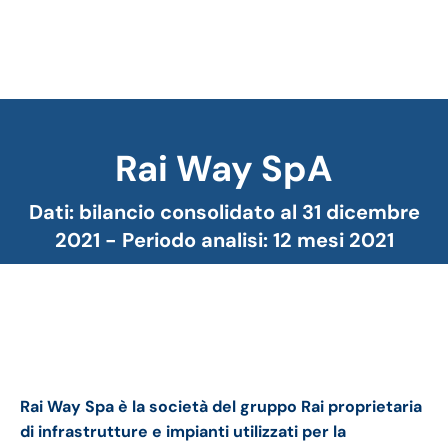
Rai Way SpA
Tu sei qui:
Dati: bilancio consolidato al 31 dicembre
2021 - Periodo analisi: 12 mesi 2021
Rai Way bilancio 2021: andamento del fatturato e
della trimestrale
Rai Way Spa è la società del gruppo Rai proprietaria
di infrastrutture e impianti utilizzati per la