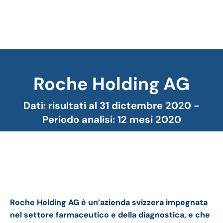
Roche Holding AG
Tu sei qui:
Dati: risultati al 31 dictembre 2020 -
Periodo analisi: 12 mesi 2020
Roche bilancio 2020: andamento fatturato e
trimestrale
Roche Holding AG è un’azienda svizzera impegnata
nel settore farmaceutico e della diagnostica, e che