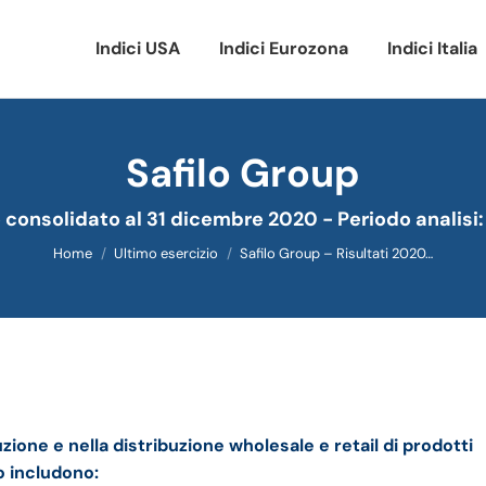
Indici USA
Indici Eurozona
Indici Italia
Safilo Group
Tu sei qui:
o consolidato al 31 dicembre 2020 - Periodo analisi
Home
Ultimo esercizio
Safilo Group – Risultati 2020…
ato e della trimestrale
zione e nella distribuzione wholesale e retail di prodotti
o includono: