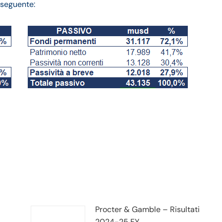
l seguente:
o 2022: andamento
Procter & Gamble – Risultati
2024-25 FY