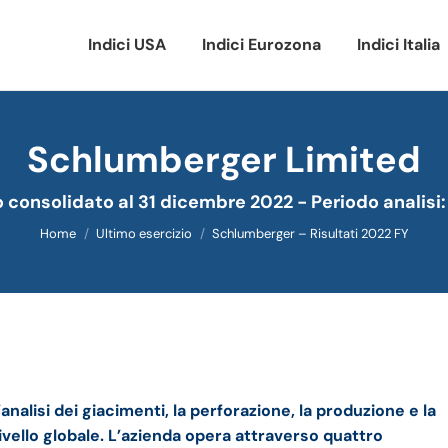
Indici USA
Indici Eurozona
Indici Italia
Schlumberger Limited
Tu sei qui:
o consolidato al 31 dicembre 2022 - Periodo analisi
Home
Ultimo esercizio
Schlumberger – Risultati 2022 FY
urato e della trimestrale
l’analisi dei giacimenti,
la perforazione,
la produzione e
la
livello globale.
L’azienda opera attraverso quattro