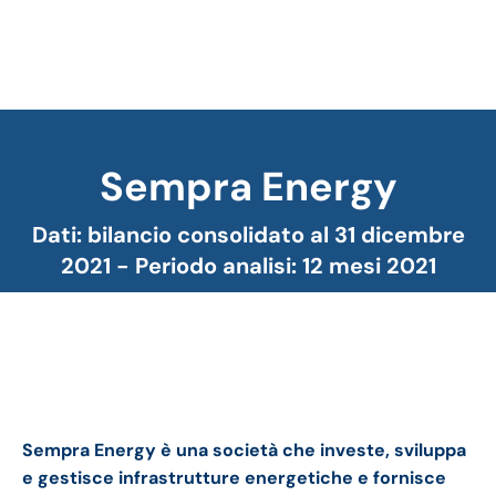
Sempra Energy
Tu sei qui:
Dati: bilancio consolidato al 31 dicembre
2021 - Periodo analisi: 12 mesi 2021
Sempra Energy bilancio 2021: andamento fatturato
e trimestrale
Sempra Energy è una società che investe, sviluppa
e gestisce infrastrutture energetiche e fornisce