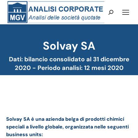
Cerca:
Solvay SA
Tu sei qui:
Dati: bilancio consolidato al 31 dicembre
2020 - Periodo analisi: 12 mesi 2020
Solvay bilancio 2020: andamento fatturato e
trimestrale
Solvay SA è una azienda belga di prodotti chimici
speciali a livello globale, organizzata nelle seguenti
business units: