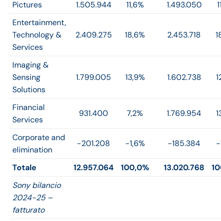
Pictures
1.505.944
11,6%
1.493.050
1
Entertainment,
Technology &
2.409.275
18,6%
2.453.718
1
Services
Imaging &
Sensing
1.799.005
13,9%
1.602.738
1
Solutions
Financial
931.400
7,2%
1.769.954
1
Services
Corporate and
-201.208
-1,6%
-185.384
-
elimination
Totale
12.957.064
100,0%
13.020.768
10
Sony bilancio
2024-25 –
fatturato