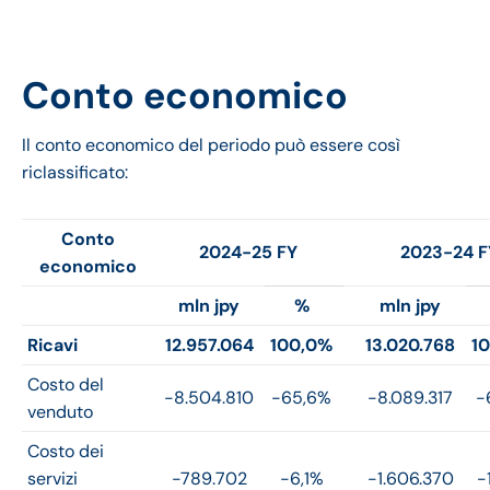
Conto economico
Il conto economico del periodo può essere così
riclassificato:
Conto
2024-25 FY
2023-24 F
economico
mln jpy
%
mln jpy
Ricavi
12.957.064
100,0%
13.020.768
1
Costo del
-8.504.810
-65,6%
-8.089.317
-
venduto
Costo dei
servizi
-789.702
-6,1%
-1.606.370
-