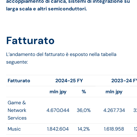
accoppiamento di carica, sistemi di integrazione su
larga scala e altri semiconduttori.
Fatturato
L’andamento del fatturato è esposto nella tabella
seguente:
Fatturato
2024-25 FY
2023-24 F
mln jpy
%
mln jpy
Game &
Network
4.670.044
36,0%
4.267.734
3
Services
Music
1.842.604
14,2%
1.618.958
1