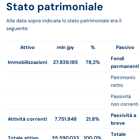
Stato patrimoniale
Alla data sopra indicata lo stato patrimoniale era il
seguente:
Attivo
mln jpy
%
Passivo
Fondi
Immobilizzazioni
27.838.185
78,2%
permanent
Patrimonio
netto
Passività
non correnti
Passività a
Attività correnti
7.751.848
21,8%
breve
Totale
Totale attivo
35.590.033
100,0%