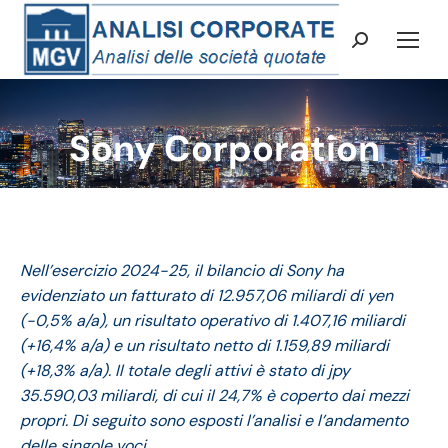
Cerca:
Sony Corporation
Tu sei qui:
Nell’esercizio 2024-25, il bilancio di Sony ha
evidenziato
un fatturato di 12.957,06 miliardi di yen
(-0,5% a/a),
un risultato operativo di 1.407,16 miliardi
(+16,4% a/a) e
un risultato netto di 1.159,89 miliardi
(+18,3% a/a).
Il totale degli attivi è stato di jpy
35.590,03 miliardi, di cui il
24,7% è coperto dai mezzi
propri.
Di seguito sono esposti l’analisi e l’andamento
delle singole voci.