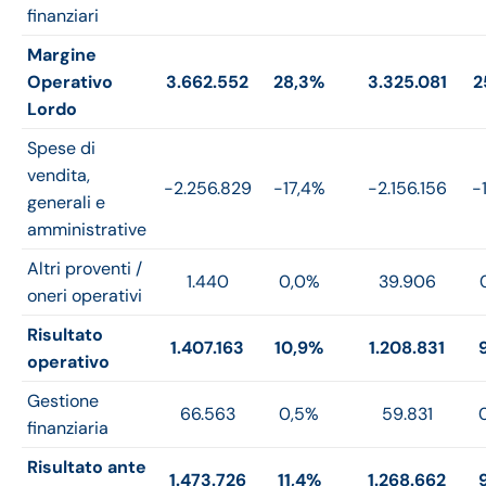
finanziari
Margine
Operativo
3.662.552
28,3%
3.325.081
2
Lordo
Spese di
vendita,
-2.256.829
-17,4%
-2.156.156
-
generali e
amministrative
Altri proventi /
1.440
0,0%
39.906
oneri operativi
Risultato
1.407.163
10,9%
1.208.831
operativo
Gestione
66.563
0,5%
59.831
finanziaria
Risultato ante
1.473.726
11,4%
1.268.662