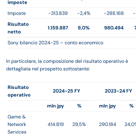
imposte
Imposte
-313.839
-2,4%
-288.168
-
Risultato
1.159.887
9,0%
980.494
netto
Sony bilancio 2024-25 – conto economico
In particolare, la composizione del risultato operativo è
dettagliata nel prospetto sottostante:
Risultato
2024-25 FY
2023-24 FY
operativo
mln jpy
%
mln jpy
%
Game &
Network
414.819
29,5%
290.184
24,0
Services