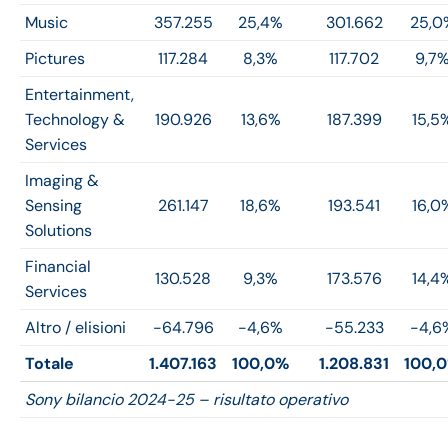
Music
357.255
25,4%
301.662
25,0
Pictures
117.284
8,3%
117.702
9,7
Entertainment,
Technology &
190.926
13,6%
187.399
15,5
Services
Imaging &
Sensing
261.147
18,6%
193.541
16,0
Solutions
Financial
130.528
9,3%
173.576
14,4
Services
Altro / elisioni
-64.796
-4,6%
-55.233
-4,6
Totale
1.407.163
100,0%
1.208.831
100,
Sony bilancio 2024-25 – risultato operativo