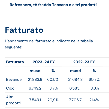
Refreshers, tè freddo Teavana e altri prodotti.
Fatturato
L’andamento del fatturato è indicato nella tabella
seguente:
Fatturato
2023-24 FY
2022-23 FY
musd
%
musd
%
Bevande
21.883,9
60,5%
21.684,8
60,3%
Cibo
6.749,2
18,7%
6.585,1
18,3%
Altri
7.543,1
20,9%
7.705,7
21,4%
prodotti