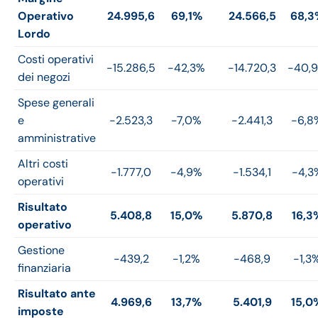
Operativo
24.995,6
69,1%
24.566,5
68,3
Lordo
Costi operativi
-15.286,5
-42,3%
-14.720,3
-40,
dei negozi
Spese generali
e
-2.523,3
-7,0%
-2.441,3
-6,8
amministrative
Altri costi
-1.777,0
-4,9%
-1.534,1
-4,3
operativi
Risultato
5.408,8
15,0%
5.870,8
16,3
operativo
Gestione
-439,2
-1,2%
-468,9
-1,3
finanziaria
Risultato ante
4.969,6
13,7%
5.401,9
15,0
imposte