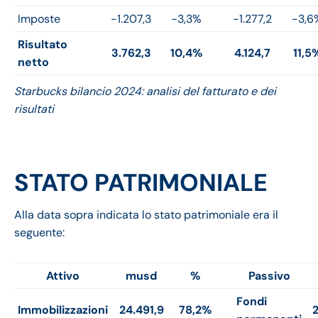
Imposte
-1.207,3
-3,3%
-1.277,2
-3,6
Risultato
3.762,3
10,4%
4.124,7
11,5
netto
Starbucks bilancio 2024: analisi del fatturato e dei
risultati
STATO PATRIMONIALE
Alla data sopra indicata lo stato patrimoniale era il
seguente:
Attivo
musd
%
Passivo
Fondi
Immobilizzazioni
24.491,9
78,2%