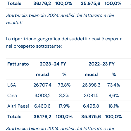
Totale
36.176,2
100,0%
35.975,6
100,0%
Starbucks bilancio 2024: analisi del fatturato e dei
risultati
La ripartizione geografica dei suddetti ricavi è esposta
nel prospetto sottostante:
Fatturato
2023-24 FY
2022-23 FY
musd
%
musd
%
USA
26.707,4
73,8%
26.398,3
73,4%
Cina
3.008,2
8,3%
3.081,5
8,6%
Altri Paesi
6.460,6
17,9%
6.495,8
18,1%
Totale
36.176,2
100,0%
35.975,6
100,0%
Starbucks bilancio 2024: analisi del fatturato e dei