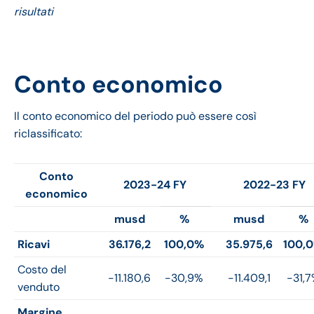
risultati
Conto economico
Il conto economico del periodo può essere così
riclassificato:
Conto
2023-24 FY
2022-23 FY
economico
musd
%
musd
%
Ricavi
36.176,2
100,0%
35.975,6
100,
Costo del
-11.180,6
-30,9%
-11.409,1
-31,
venduto
Margine