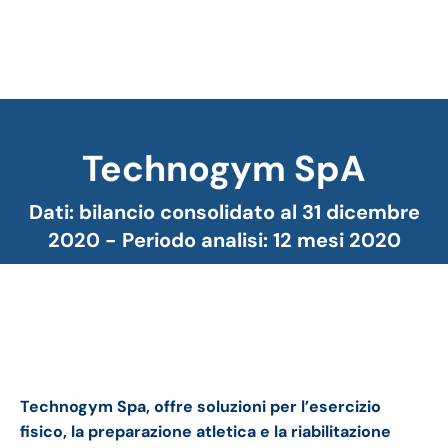
Technogym SpA
Tu sei qui:
Dati: bilancio consolidato al 31 dicembre
2020 - Periodo analisi: 12 mesi 2020
Technogym bilancio 2020: andamento del fatturato
e della trimestrale
Technogym Spa, offre soluzioni per l’esercizio
fisico, la preparazione atletica e la riabilitazione