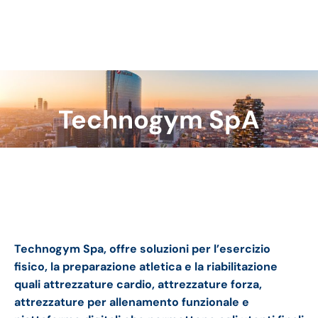
Technogym SpA
Tu sei qui:
Technogym bilancio 2023: andamento del fatturato
e della trimestrale
Technogym Spa, offre soluzioni per l’esercizio
fisico, la preparazione atletica e la riabilitazione
quali attrezzature cardio, attrezzature forza,
attrezzature per allenamento funzionale e