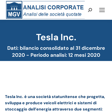
Cerca:
Tesla Inc.
Tu sei qui:
Dati: bilancio consolidato al 31 dicembre
2020 - Periodo analisi: 12 mesi 2020
Tesla bilancio 2020: andamento del fatturato e della
trimestrale
Tesla Inc. è una società statunitense che progetta,
sviluppa e produce veicoli elettrici e sistemi di
stoccaggio dell’energia attraverso due segmenti: