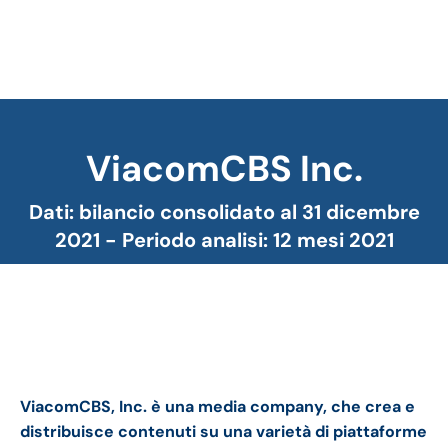
ViacomCBS Inc.
Tu sei qui:
Dati: bilancio consolidato al 31 dicembre
2021 - Periodo analisi: 12 mesi 2021
ViacomCBS bilancio 2021: andamento fatturato e
trimestrale
ViacomCBS, Inc. è una media company, che crea e
distribuisce contenuti su una varietà di piattaforme