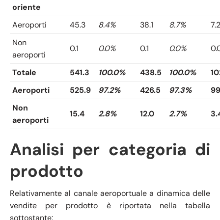
oriente
Aeroporti
45.3
8.4%
38.1
8.7%
7.
Non
0.1
0.0%
0.1
0.0%
0.
aeroporti
Totale
541.3
100.0%
438.5
100.0%
10
Aeroporti
525.9
97.2%
426.5
97.3%
99
Non
15.4
2.8%
12.0
2.7%
3.
aeroporti
Analisi per categoria di
prodotto
Relativamente al canale aeroportuale a dinamica delle
vendite per prodotto è riportata nella tabella
sottostante: