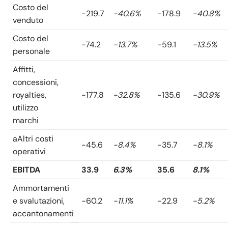
Costo del
-219.7
-40.6%
-178.9
-40.8%
venduto
Costo del
-74.2
-13.7%
-59.1
-13.5%
personale
Affitti,
concessioni,
royalties,
-177.8
-32.8%
-135.6
-30.9%
utilizzo
marchi
aAltri costi
-45.6
-8.4%
-35.7
-8.1%
operativi
EBITDA
33.9
6.3%
35.6
8.1%
Ammortamenti
e svalutazioni,
-60.2
-11.1%
-22.9
-5.2%
accantonamenti