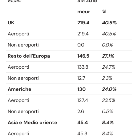
Ricavi
3M 2015
meur
%
UK
219.4
40.5%
Aeroporti
219.4
40.5%
Non aeroporti
0.0
0.0%
Resto dell’Europa
146.5
27.1%
Aeroporti
133.8
24.7%
Non aeroporti
12.7
2.3%
Americhe
130
24.0%
Aeroporti
127.4
23.5%
Non aeroporti
2.6
0.5%
Asia e Medio oriente
45.4
8.4%
Aeroporti
45.3
8.4%