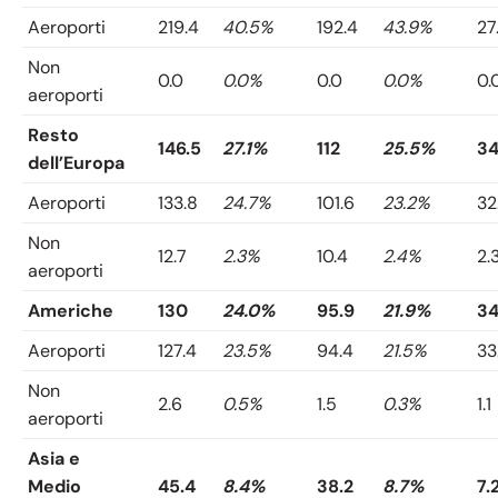
Aeroporti
219.4
40.5%
192.4
43.9%
27
Non
0.0
0.0%
0.0
0.0%
0.
aeroporti
Resto
146.5
27.1%
112
25.5%
34
dell’Europa
Aeroporti
133.8
24.7%
101.6
23.2%
32
Non
12.7
2.3%
10.4
2.4%
2.
aeroporti
Americhe
130
24.0%
95.9
21.9%
34
Aeroporti
127.4
23.5%
94.4
21.5%
33
Non
2.6
0.5%
1.5
0.3%
1.1
aeroporti
Asia e
Medio
45.4
8.4%
38.2
8.7%
7.