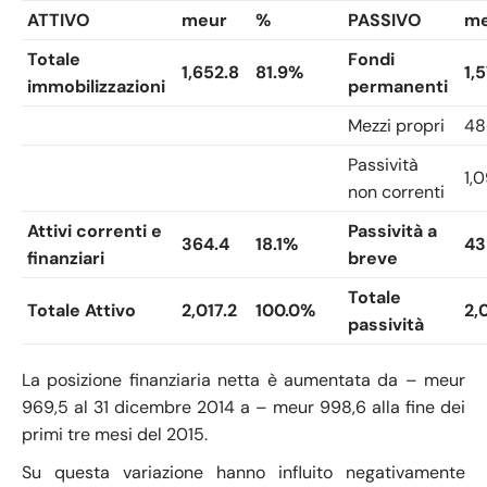
ATTIVO
meur
%
PASSIVO
me
Totale
Fondi
1,652.8
81.9%
1,
immobilizzazioni
permanenti
Mezzi propri
48
Passività
1,0
non correnti
Attivi correnti e
Passività a
364.4
18.1%
43
finanziari
breve
Totale
Totale Attivo
2,017.2
100.0%
2,
passività
La posizione finanziaria netta è aumentata da – meur
969,5 al 31 dicembre 2014 a – meur 998,6 alla fine dei
primi tre mesi del 2015.
Su questa variazione hanno influito negativamente