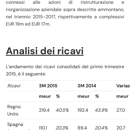
connessi alle azioni di ristrutturazione e
riorganizzazione aziendale sopra descritte ammontano,
nel triennio 2015-2017, rispettivamente a complessivi
EUR 19m ed EUR 17m.
Analisi dei ricavi
L’andamento dei ricavi consolidati del primo trimestre
2015, è il seguente:
Ricavi
3M 2015
3M 2014
Varia
meur
%
meur
%
meur
Regno
219.4
40.5%
192.4
43.9%
27.0
Unito
Spagna
110.1
20.3%
89.4
20.4%
20.7