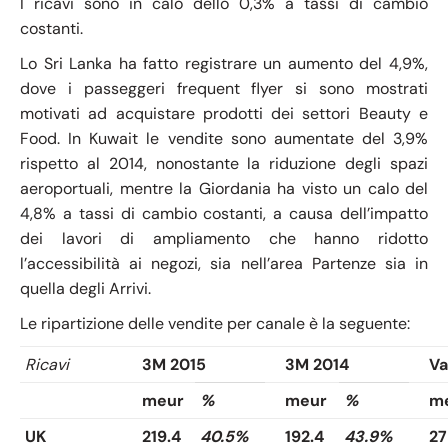
I ricavi sono in calo dello 0,3% a tassi di cambio
costanti.
Lo Sri Lanka ha fatto registrare un aumento del 4,9%,
dove i passeggeri frequent flyer si sono mostrati
motivati ad acquistare prodotti dei settori Beauty e
Food. In Kuwait le vendite sono aumentate del 3,9%
rispetto al 2014, nonostante la riduzione degli spazi
aeroportuali, mentre la Giordania ha visto un calo del
4,8% a tassi di cambio costanti, a causa dell’impatto
dei lavori di ampliamento che hanno ridotto
l’accessibilità ai negozi, sia nell’area Partenze sia in
quella degli Arrivi.
Le ripartizione delle vendite per canale è la seguente:
Ricavi
3M 2015
3M 2014
Va
meur
%
meur
%
m
UK
219.4
40.5%
192.4
43.9%
27