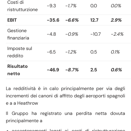
Costi di
-9.3
-1.7%
0.0
0.0%
ristrutturzione
EBIT
-35.6
-6.6%
12.7
2.9%
Gestione
-4.8
-0.9%
-10.7
-2.4%
finanziaria
Imposte sul
-6.5
-1.2%
0.5
0.1%
reddito
Risultato
-46.9
-8.7%
2.5
0.6%
netto
La redditività è in calo principalmente per via degli
incrementi dei canoni di affitto degli aeroporti spagnoli
e a a Heathrow
Il Gruppo ha registrato una perdita netta dovuta
principalmente a
accantonamenti legati ai costi di ristrutturazione