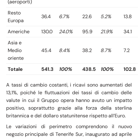
(aeroporti)
Resto
36.4
6.7%
22.6
5.2%
13.8
Europa
Americhe
130.0
24.0%
95.9
21.9%
34.1
Asia e
Medio
45.4
8.4%
38.2
8.7%
7.2
oriente
Totale
541.3
100%
438.5
100%
102.8
A tassi di cambio costanti, i ricavi sono aumentati del
13,1%, poiché le fluttuazioni dei tassi di cambio delle
valute in cui il Gruppo opera hanno avuto un impatto
positivo, soprattutto grazie alla forza della sterlina
britannica e del dollaro statunitense rispetto all’Euro.
Le variazioni di perimetro comprendono il nuovo
negozio principale di Tenerife Sur, inaugurato ad aprile