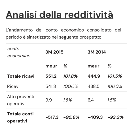
Analisi della redditività
L’andamento del conto economico consolidato del
periodo è sintetizzato nel seguente prospetto:
conto
3M 2015
3M 2014
economico
meur
%
meur
%
Totale ricavi
551.2
101.8%
444.9
101.5%
Ricavi
541.3
100.0%
438.5
100.0%
Altri proventi
9.9
1.8%
6.4
1.5%
operativi
Totale costi
-517.3
-95.6%
-409.3
-93.3%
operativi