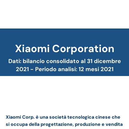
Xiaomi Corporation
Tu sei qui:
Dati: bilancio consolidato al 31 dicembre
2021 - Periodo analisi: 12 mesi 2021
XIaomi bilancio 2021: andamento del fatturato e
della trimestrale
Xiaomi Corp. è una società tecnologica cinese che
si occupa della progettazione, produzione e vendita