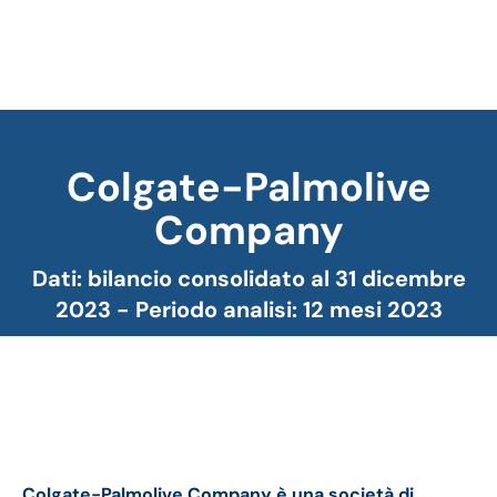
Colgate-Palmolive
Company
Tu sei qui:
Dati: bilancio consolidato al 31 dicembre
2023 - Periodo analisi: 12 mesi 2023
Colgate-Palmolive bilancio 2023: andamento
fatturato e trimestrale
Colgate-Palmolive Company è una società di