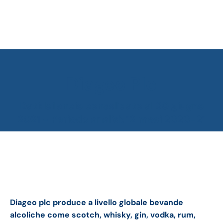
Diageo Plc
Tu sei qui:
Dati: bilancio consolidato al 30 giugno
2021 - Periodo analisi: 12 mesi 2020-21
Diageo bilancio 2021: andamento del fatturato e
della trimestrale
Diageo plc produce a livello globale bevande
alcoliche come scotch, whisky, gin, vodka, rum,