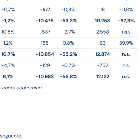
-0,7%
-152
-0,8%
18
-11,8%
-1,2%
-10.475
-53,3%
10.253
-97,9%
10,8%
-537
-2,7%
2.558
ns.s
1,2%
158
0,8%
63
39,9%
10,7%
-10.854
-55,2%
12.874
n.s.
-4,7%
-129
-0,7%
-752
n.s.
6,1%
-10.983
-55,8%
12.122
n.s.
– conto economico
l seguente: