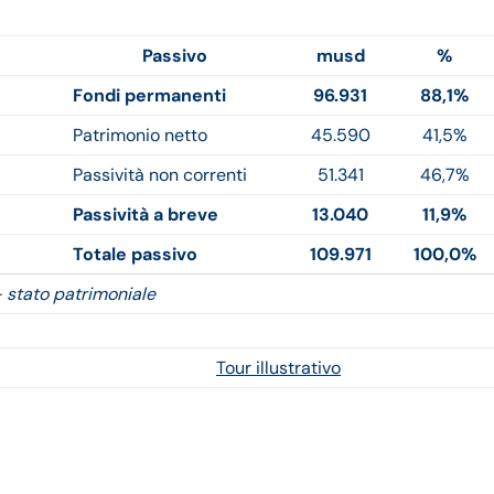
Passivo
musd
%
Fondi permanenti
96.931
88,1%
Patrimonio netto
45.590
41,5%
Passività non correnti
51.341
46,7%
Passività a breve
13.040
11,9%
Totale passivo
109.971
100,0%
 stato patrimoniale
Tour illustrativo