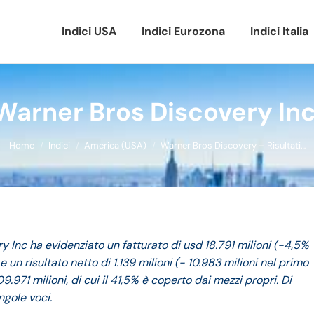
Indici USA
Indici Eurozona
Indici Italia
Warner Bros Discovery Inc
Tu sei qui:
Home
Indici
America (USA)
Warner Bros Discovery – Risultati…
 Inc ha evidenziato un fatturato di usd 18.791 milioni (-4,5%
e un risultato netto di 1.139 milioni (- 10.983 milioni nel primo
09.971 milioni, di cui il 41,5% è coperto dai mezzi propri. Di
ngole voci.