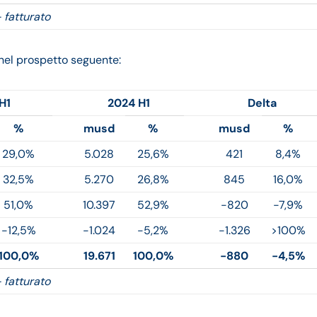
 fatturato
nel prospetto seguente:
H1
2024 H1
Delta
%
musd
%
musd
%
29,0%
5.028
25,6%
421
8,4%
32,5%
5.270
26,8%
845
16,0%
51,0%
10.397
52,9%
-820
-7,9%
-12,5%
-1.024
-5,2%
-1.326
>100%
100,0%
19.671
100,0%
-880
-4,5%
 fatturato