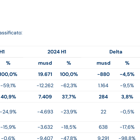
ssificato:
H1
2024 H1
Delta
%
musd
%
musd
%
100,0%
19.671
100,0%
-880
-4,5%
-59,1%
-12.262
-62,3%
1.164
-9,5%
40,9%
7.409
37,7%
284
3,8%
-24,9%
-4.693
-23,9%
22
-0,5%
-15,9%
-3.632
-18,5%
638
-17,6%
-0,6%
-9.407
-47,8%
9.291
-98,8%