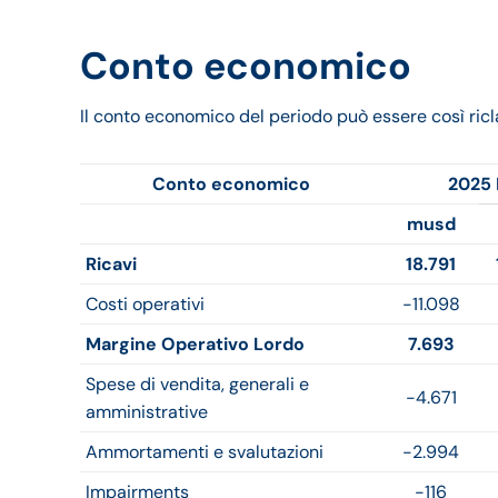
Conto economico
Il conto economico del periodo può essere così ricla
Conto economico
2025 
musd
Ricavi
18.791
Costi operativi
-11.098
Margine Operativo Lordo
7.693
Spese di vendita, generali e
-4.671
amministrative
Ammortamenti e svalutazioni
-2.994
Impairments
-116