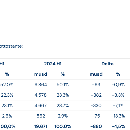
ottostante:
H1
2024 H1
Delta
%
musd
%
musd
%
52,0%
9.864
50,1%
-93
-0,9%
22,3%
4.578
23,3%
-382
-8,3%
23,1%
4.667
23,7%
-330
-7,1%
2,6%
562
2,9%
-75
-13,3%
100,0%
19.671
100,0%
-880
-4,5%