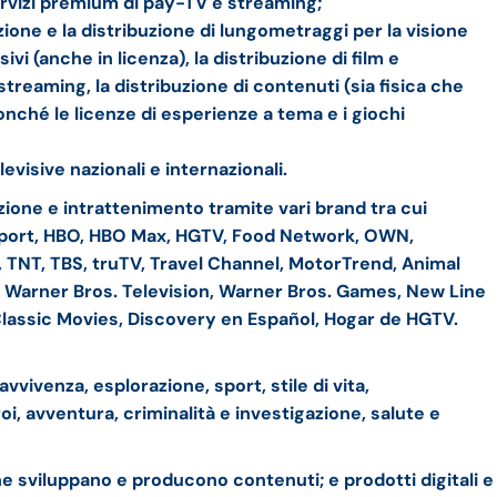
ervizi premium di pay-TV e streaming;
one e la distribuzione di lungometraggi per la visione
vi (anche in licenza), la distribuzione di film e
streaming, la distribuzione di contenuti (sia fisica che
nonché le licenze di esperienze a tema e i giochi
evisive nazionali e internazionali.
zione e intrattenimento tramite vari brand tra cui
sport, HBO, HBO Max, HGTV, Food Network, OWN,
 TNT, TBS, truTV, Travel Channel, MotorTrend, Animal
, Warner Bros. Television, Warner Bros. Games, New Line
lassic Movies, Discovery en Español, Hogar de HGTV.
vvivenza, esplorazione, sport, stile di vita,
oi, avventura, criminalità e investigazione, salute e
e sviluppano e producono contenuti; e prodotti digitali e