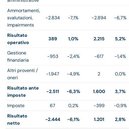
amministrative
Ammortamenti,
svalutazioni,
-2.834
-7,1%
-2.894
-6,7%
impairments
Risultato
389
1,0%
2.215
5,2%
operativo
Gestione
-953
-2,4%
-617
-1,4%
finanziaria
Altri proventi /
-1.947
-4,9%
2
0,0%
oneri
Risultato ante
-2.511
-6,3%
1.600
3,7%
imposte
Imposte
67
0,2%
-399
-0,9%
Risultato
-2.444
-6,1%
1.201
2,8%
netto