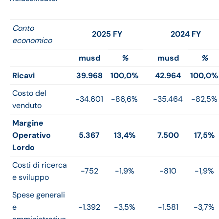
Conto
2025 FY
2024 FY
economico
musd
%
musd
%
Ricavi
39.968
100,0%
42.964
100,0%
Costo del
-34.601
-86,6%
-35.464
-82,5%
venduto
Margine
Operativo
5.367
13,4%
7.500
17,5%
Lordo
Costi di ricerca
-752
-1,9%
-810
-1,9%
e sviluppo
Spese generali
e
-1.392
-3,5%
-1.581
-3,7%