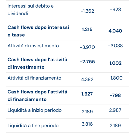
Interessi sul debito e
-928
-1.362
dividendi
Cash flows dopo interessi
1.215
4.040
e tasse
Attività di investimento
-3.038
-3.970
Cash flows dopo l’attività
-2.755
1.002
di investimento
Attività di finanziamento
-1.800
4.382
Cash flows dopo l’attività
1.627
-798
di finanziamento
Liquidità a inizio periodo
2.987
2.189
3.816
Liquidità a fine periodo
2.189