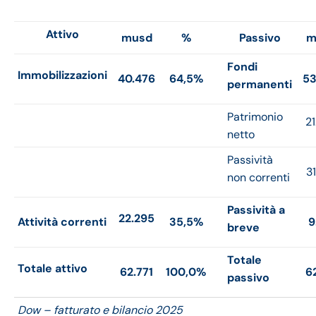
Attivo
musd
%
Passivo
m
Fondi
Immobilizzazioni
40.476
64,5%
53
permanenti
Patrimonio
2
netto
Passività
3
non correnti
Passività a
22.295
Attività correnti
35,5%
9
breve
Totale
Totale attivo
62.771
100,0%
6
passivo
Dow – fatturato e bilancio 2025