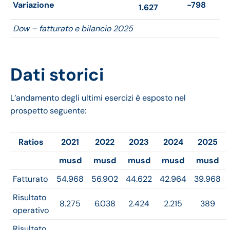
Variazione
-798
1.627
Dow – fatturato e bilancio 2025
Dati storici
L’andamento degli ultimi esercizi è esposto nel
prospetto seguente:
Ratios
2021
2022
2023
2024
2025
musd
musd
musd
musd
musd
Fatturato
54.968
56.902
44.622
42.964
39.968
Risultato
8.275
6.038
2.424
2.215
389
operativo
Risultato