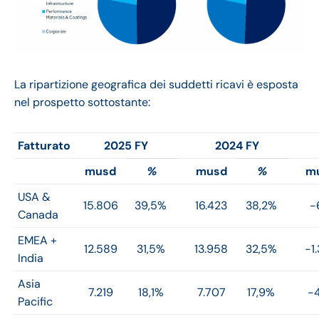
La ripartizione geografica dei suddetti ricavi è esposta
nel prospetto sottostante:
Fatturato
2025 FY
2024 FY
musd
%
musd
%
m
USA &
15.806
39,5%
16.423
38,2%
-
Canada
EMEA +
12.589
31,5%
13.958
32,5%
-1
India
Asia
7.219
18,1%
7.707
17,9%
-
Pacific