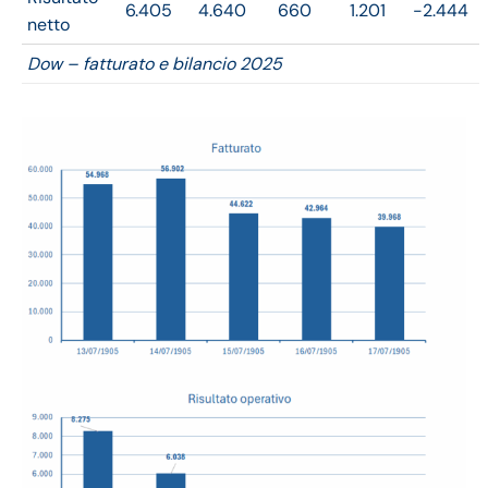
6.405
4.640
660
1.201
-2.444
netto
Dow – fatturato e bilancio 2025