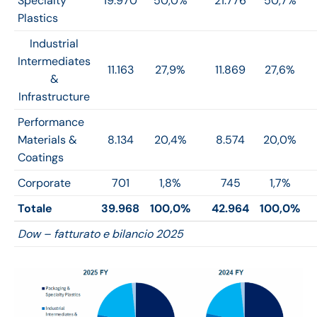
Specialty
19.970
50,0%
21.776
50,7%
Plastics
Industrial
Intermediates
11.163
27,9%
11.869
27,6%
&
Infrastructure
Performance
Materials &
8.134
20,4%
8.574
20,0%
Coatings
Corporate
701
1,8%
745
1,7%
Totale
39.968
100,0%
42.964
100,0%
Dow – fatturato e bilancio 2025