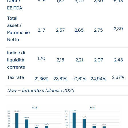
Debt /
1,87
3,20
3,39
5,98
EBITDA
Total
asset /
2,89
3,17
2,57
2,65
2,75
Patrimonio
Netto
Indice di
1,70
liquidità
2,15
2,21
2,07
2,43
corrente
Tax rate
2,67%
21,36%
23,81%
-0,61%
24,94%
Dow – fatturato e bilancio 2025