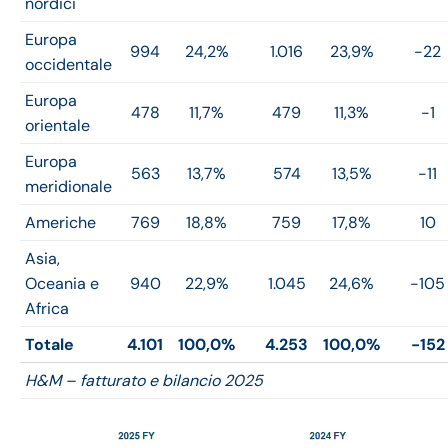
nordici
Europa
994
24,2%
1.016
23,9%
-22
occidentale
Europa
478
11,7%
479
11,3%
-1
orientale
Europa
563
13,7%
574
13,5%
-11
meridionale
Americhe
769
18,8%
759
17,8%
10
Asia,
Oceania e
940
22,9%
1.045
24,6%
-105
Africa
Totale
4.101
100,0%
4.253
100,0%
-152
H&M – fatturato e bilancio 2025