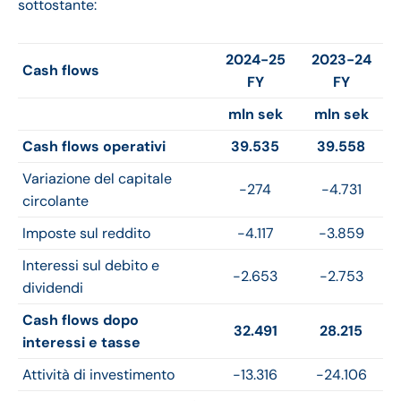
sottostante:
2024-25
2023-24
Cash flows
FY
FY
mln sek
mln sek
Cash flows operativi
39.535
39.558
Variazione del capitale
-274
-4.731
circolante
Imposte sul reddito
-4.117
-3.859
Interessi sul debito e
-2.653
-2.753
dividendi
Cash flows dopo
32.491
28.215
interessi e tasse
Attività di investimento
-13.316
-24.106