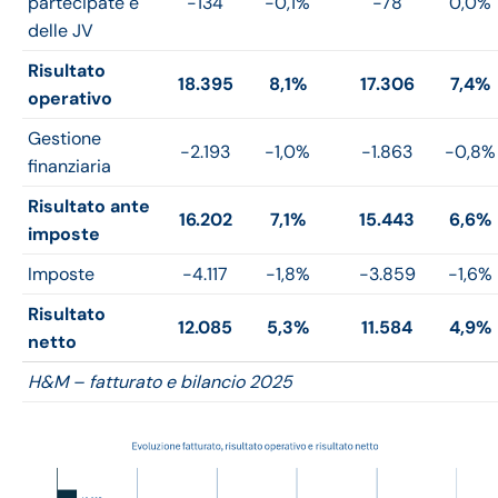
partecipate e
-134
-0,1%
-78
0,0%
delle JV
Risultato
18.395
8,1%
17.306
7,4%
operativo
Gestione
-2.193
-1,0%
-1.863
-0,8%
finanziaria
Risultato ante
16.202
7,1%
15.443
6,6%
imposte
Imposte
-4.117
-1,8%
-3.859
-1,6%
Risultato
12.085
5,3%
11.584
4,9%
netto
H&M – fatturato e bilancio 2025