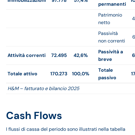
Immobilizzazioni
97.778
57,4%
1
permanenti
Patrimonio
4
netto
Passività
6
non correnti
Passività a
Attività correnti
72.495
42,6%
6
breve
Totale
Totale attivo
170.273
100,0%
1
passivo
H&M – fatturato e bilancio 2025
Cash Flows
I flussi di cassa del periodo sono illustrati nella tabella