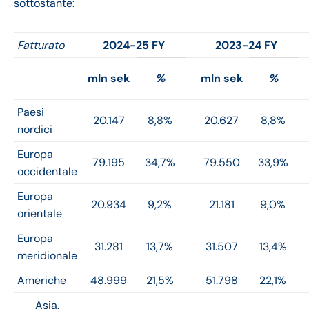
sottostante:
Fatturato
2024-25 FY
2023-24 FY
mln sek
%
mln sek
%
Paesi
20.147
8,8%
20.627
8,8%
nordici
Europa
79.195
34,7%
79.550
33,9%
occidentale
Europa
20.934
9,2%
21.181
9,0%
orientale
Europa
31.281
13,7%
31.507
13,4%
meridionale
Americhe
48.999
21,5%
51.798
22,1%
Asia,