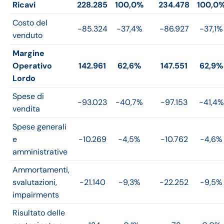
Ricavi
228.285
100,0%
234.478
100,0
Costo del
-85.324
-37,4%
-86.927
-37,1%
venduto
Margine
Operativo
142.961
62,6%
147.551
62,9%
Lordo
Spese di
-93.023
-40,7%
-97.153
-41,4%
vendita
Spese generali
e
-10.269
-4,5%
-10.762
-4,6%
amministrative
Ammortamenti,
svalutazioni,
-21.140
-9,3%
-22.252
-9,5%
impairments
Risultato delle