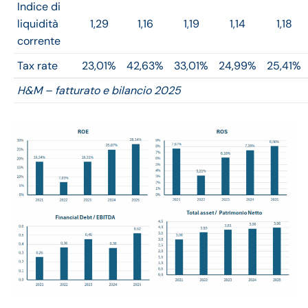
Indice di
liquidità
1,29
1,16
1,19
1,14
1,18
corrente
Tax rate
23,01%
42,63%
33,01%
24,99%
25,41%
H&M – fatturato e bilancio 2025