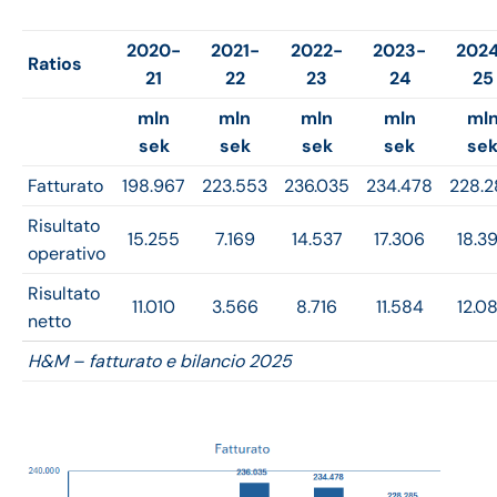
2020-
2021-
2022-
2023-
202
Ratios
21
22
23
24
25
mln
mln
mln
mln
ml
sek
sek
sek
sek
se
Fatturato
198.967
223.553
236.035
234.478
228.2
Risultato
15.255
7.169
14.537
17.306
18.3
operativo
Risultato
11.010
3.566
8.716
11.584
12.0
netto
H&M – fatturato e bilancio 2025