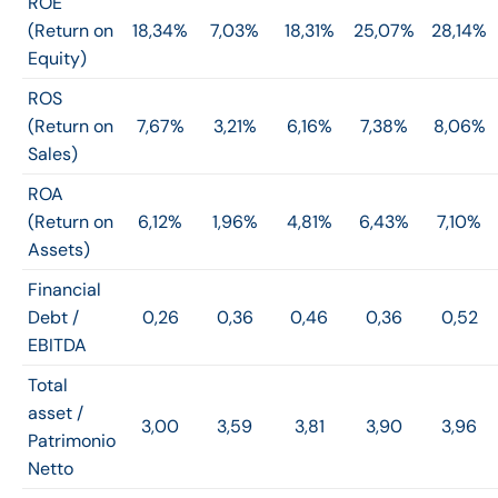
ROE
(Return on
18,34%
7,03%
18,31%
25,07%
28,14%
Equity)
ROS
(Return on
7,67%
3,21%
6,16%
7,38%
8,06%
Sales)
ROA
(Return on
6,12%
1,96%
4,81%
6,43%
7,10%
Assets)
Financial
Debt /
0,26
0,36
0,46
0,36
0,52
EBITDA
Total
asset /
3,00
3,59
3,81
3,90
3,96
Patrimonio
Netto