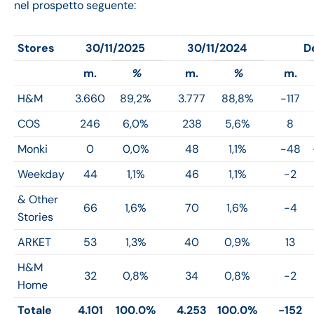
nel prospetto seguente:
Stores
30/11/2025
30/11/2024
D
m.
%
m.
%
m.
H&M
3.660
89,2%
3.777
88,8%
-117
COS
246
6,0%
238
5,6%
8
Monki
0
0,0%
48
1,1%
-48
Weekday
44
1,1%
46
1,1%
-2
& Other
66
1,6%
70
1,6%
-4
Stories
ARKET
53
1,3%
40
0,9%
13
H&M
32
0,8%
34
0,8%
-2
Home
Totale
4.101
100,0%
4.253
100,0%
-152