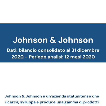
Johnson & Johnson
Tu sei qui:
Dati: bilancio consolidato al 31 dicembre
2020 - Periodo analisi: 12 mesi 2020
Johnson & Johnson bilancio 2020: andamento
fatturato e trimestrale
Johnson & Johnson è un’azienda statunitense che
ricerca, sviluppa e produce una gamma di prodotti