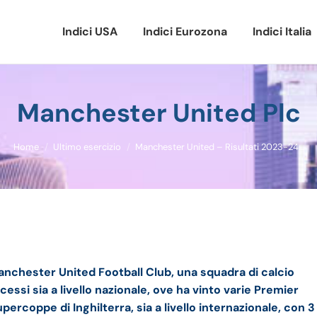
Indici USA
Indici Eurozona
Indici Italia
Manchester United Plc
Tu sei qui:
Home
Ultimo esercizio
Manchester United – Risultati 2023-24…
fatturato e della trimestrale
anchester United Football Club, una squadra di calcio
ssi sia a livello nazionale, ove ha vinto varie Premier
ercoppe di Inghilterra, sia a livello internazionale, con 3