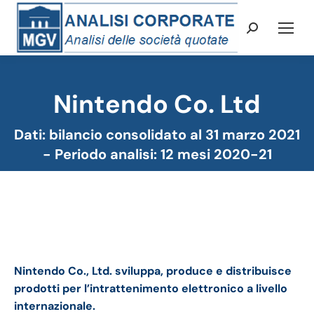
Cerca:
Nintendo Co. Ltd
Tu sei qui:
Dati: bilancio consolidato al 31 marzo 2021
- Periodo analisi: 12 mesi 2020-21
Nintendo bilancio 2020: andamento del fatturato e
della trimestrale
Nintendo Co., Ltd. sviluppa, produce e distribuisce
prodotti per l’intrattenimento elettronico a livello
internazionale.