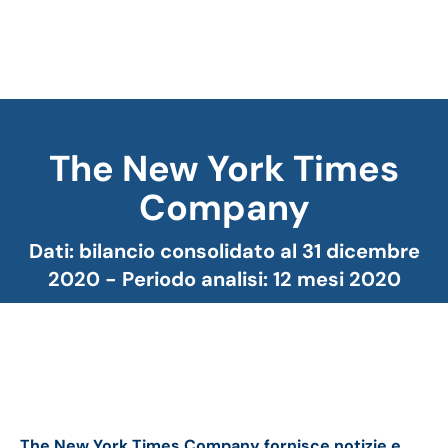
The New York Times
Company
Tu sei qui:
Dati: bilancio consolidato al 31 dicembre
2020 - Periodo analisi: 12 mesi 2020
The New York Times bilancio 2020: andamento
fatturato e trimestrale
The New York Times Company fornisce notizie e