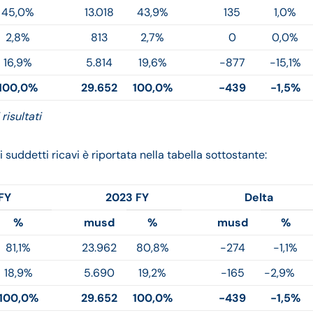
45,0%
13.018
43,9%
135
1,0%
2,8%
813
2,7%
0
0,0%
16,9%
5.814
19,6%
-877
-15,1%
100,0%
29.652
100,0%
-439
-1,5%
risultati
suddetti ricavi è riportata nella tabella sottostante:
FY
2023 FY
Delta
%
musd
%
musd
%
81,1%
23.962
80,8%
-274
-1,1%
18,9%
5.690
19,2%
-165
-2,9%
100,0%
29.652
100,0%
-439
-1,5%