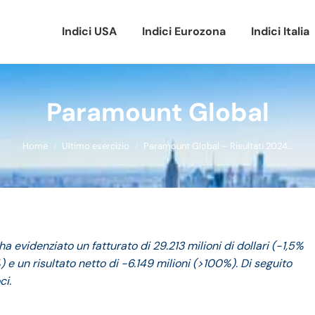
Indici USA
Indici Eurozona
Indici Italia
Paramount Global
Tu sei qui:
Home
Ultimo esercizio
Paramount Global – Risultati 2024…
ha evidenziato un fatturato di 29.213 milioni di dollari (-1,5%
) e un risultato netto di -6.149 milioni (>100%). Di seguito
ci.