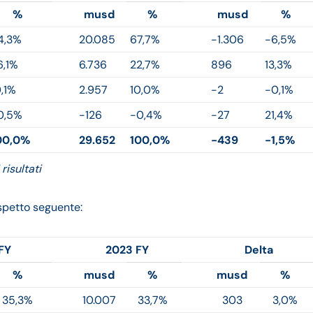
%
musd
%
musd
%
4,3%
20.085
67,7%
-1.306
-6,5%
6,1%
6.736
22,7%
896
13,3%
0,1%
2.957
10,0%
-2
-0,1%
0,5%
-126
-0,4%
-27
21,4%
00,0%
29.652
100,0%
-439
-1,5%
risultati
ospetto seguente:
FY
2023 FY
Delta
%
musd
%
musd
%
35,3%
10.007
33,7%
303
3,0%