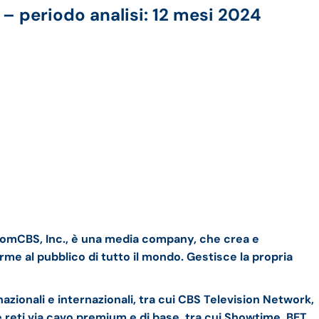
 – periodo analisi: 12 mesi 2024
omCBS, Inc., è una media company, che crea e
rme al pubblico di tutto il mondo. Gestisce la propria
zionali e internazionali, tra cui CBS Television Network,
e reti via cavo premium e di base, tra cui Showtime, BET,