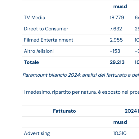
musd
TV Media
18.779
6
Direct to Consumer
7.632
2
Filmed Entertainment
2.955
1
Altro /elisioni
-153
-
Totale
29.213
1
Paramount bilancio 2024: analisi del fatturato e dei 
Il medesimo, ripartito per natura, è esposto nel pr
Fatturato
2024 
musd
Advertising
10.310