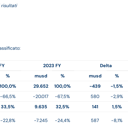
risultati
ssificato:
FY
2023 FY
Delta
%
musd
%
musd
%
100,0%
29.652
100,0%
-439
-1,5%
-66,5%
-20.017
-67,5%
580
-2,9%
33,5%
9.635
32,5%
141
1,5%
-22,8%
-7.245
-24,4%
587
-8,1%