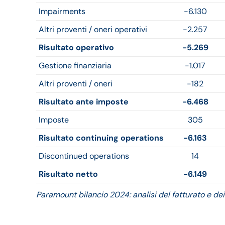
Impairments
-6.130
Altri proventi / oneri operativi
-2.257
Risultato operativo
-5.269
Gestione finanziaria
-1.017
Altri proventi / oneri
-182
Risultato ante imposte
-6.468
Imposte
305
Risultato continuing operations
-6.163
Discontinued operations
14
Risultato netto
-6.149
Paramount bilancio 2024: analisi del fatturato e dei 