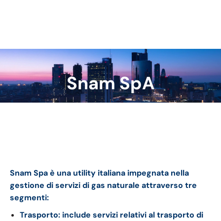
Snam SpA
Tu sei qui:
Snam bilancio 2023: andamento del fatturato e
della trimestrale
Snam Spa è una utility italiana impegnata nella
gestione di servizi di gas naturale attraverso tre
segmenti:
Trasporto: include servizi relativi al trasporto di