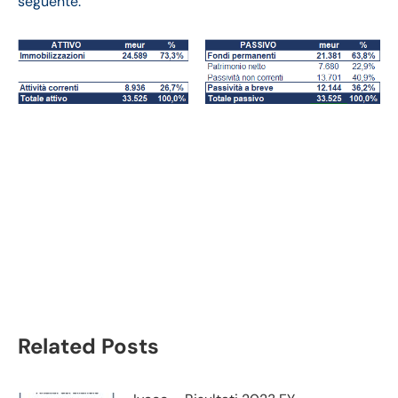
seguente:
Snam bilancio 2023:
andamento del
fatturato e della
trimestrale
Related Posts