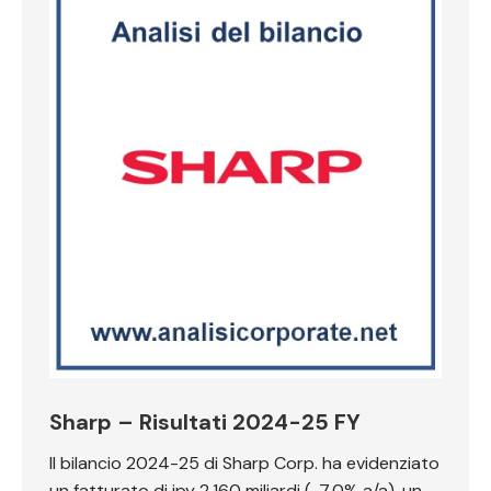
Sharp – Risultati 2024-25 FY
Il bilancio 2024-25 di Sharp Corp. ha evidenziato
un fatturato di jpy 2.160 miliardi (-7,0% a/a), un