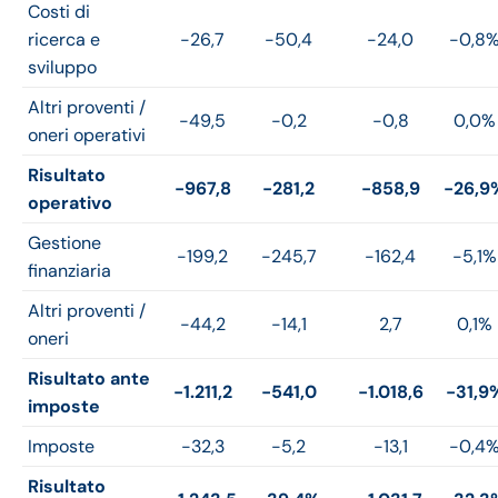
Costi di
ricerca e
-26,7
-50,4
-24,0
-0,8
sviluppo
Altri proventi /
-49,5
-0,2
-0,8
0,0%
oneri operativi
Risultato
-967,8
-281,2
-858,9
-26,9
operativo
Gestione
-199,2
-245,7
-162,4
-5,1%
finanziaria
Altri proventi /
-44,2
-14,1
2,7
0,1%
oneri
Risultato ante
-1.211,2
-541,0
-1.018,6
-31,9
imposte
Imposte
-32,3
-5,2
-13,1
-0,4
Risultato