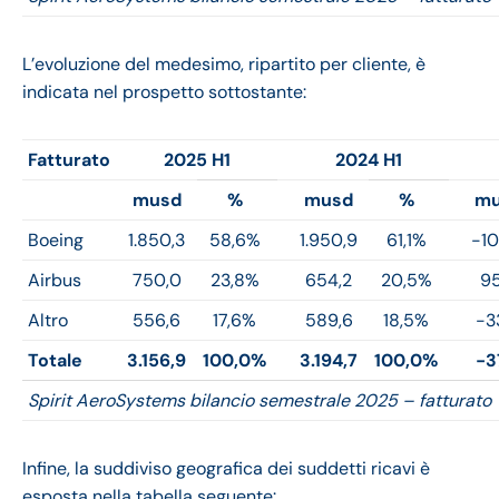
L’evoluzione del medesimo, ripartito per cliente, è
indicata nel prospetto sottostante:
Fatturato
2025 H1
2024 H1
musd
%
musd
%
mu
Boeing
1.850,3
58,6%
1.950,9
61,1%
-10
Airbus
750,0
23,8%
654,2
20,5%
95
Altro
556,6
17,6%
589,6
18,5%
-3
Totale
3.156,9
100,0%
3.194,7
100,0%
-3
Spirit AeroSystems bilancio semestrale 2025 – fatturato
Infine, la suddiviso geografica dei suddetti ricavi è
esposta nella tabella seguente: