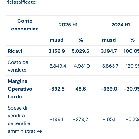
riclassificato:
Conto
2025 H1
2024 H1
economico
musd
%
musd
%
Ricavi
3.156,9
5.029,6
3.194,7
100,0
Costo del
-3.849,4
-4.981,0
-3.863,7
-120,
venduto
Margine
Operativo
-692,5
48,6
-669,0
-20,9
Lordo
Spese di
vendita,
-199,1
-279,2
-165,1
-5,2
generali e
amministrative