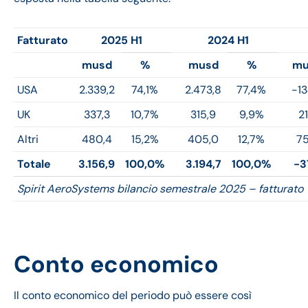
Fatturato
2025 H1
2024 H1
musd
%
musd
%
mu
USA
2.339,2
74,1%
2.473,8
77,4%
-13
UK
337,3
10,7%
315,9
9,9%
21
Altri
480,4
15,2%
405,0
12,7%
75
Totale
3.156,9
100,0%
3.194,7
100,0%
-3
Spirit AeroSystems bilancio semestrale 2025 – fatturato
Conto economico
Il conto economico del periodo può essere così