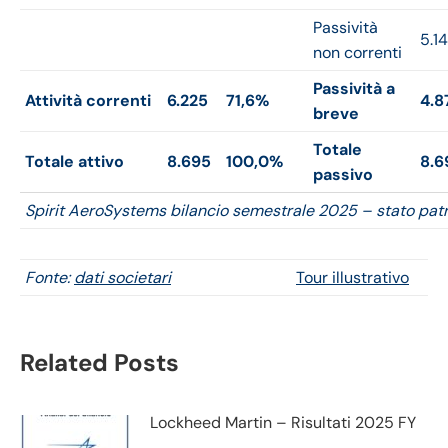
Passività
5.1
non correnti
Passività a
Attività correnti
6.225
71,6%
4.8
breve
Totale
Totale attivo
8.695
100,0%
8.6
passivo
Spirit AeroSystems bilancio semestrale 2025 – stato pat
Fonte:
dati societari
Tour illustrativo
Related Posts
Lockheed Martin – Risultati 2025 FY