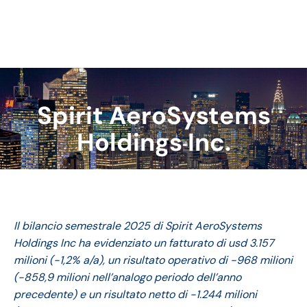
Spirit AeroSystems
Tu sei qui:
Holdings Inc.
Il bilancio semestrale 2025 di Spirit AeroSystems
Holdings Inc ha evidenziato un fatturato di usd 3.157
milioni (-1,2% a/a), un risultato operativo di -968 milioni
(-858,9 milioni nell’analogo periodo dell’anno
precedente) e un risultato netto di -1.244 milioni