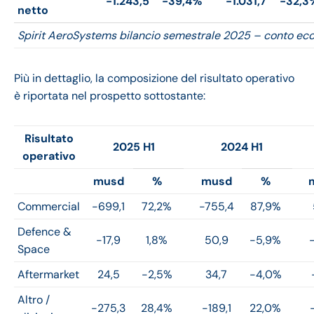
-1.243,5
-39,4%
-1.031,7
-32,3
netto
Spirit AeroSystems bilancio semestrale 2025 – conto e
Più in dettaglio, la composizione del risultato operativo
è riportata nel prospetto sottostante:
Risultato
2025 H1
2024 H1
operativo
musd
%
musd
%
Commercial
-699,1
72,2%
-755,4
87,9%
Defence &
-17,9
1,8%
50,9
-5,9%
Space
Aftermarket
24,5
-2,5%
34,7
-4,0%
Altro /
-275,3
28,4%
-189,1
22,0%