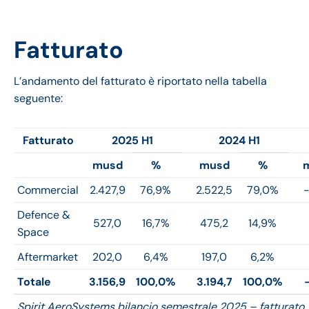
Fatturato
L’andamento del fatturato è riportato nella tabella
seguente:
Fatturato
2025 H1
2024 H1
musd
%
musd
%
Commercial
2.427,9
76,9%
2.522,5
79,0%
Defence &
527,0
16,7%
475,2
14,9%
Space
Aftermarket
202,0
6,4%
197,0
6,2%
Totale
3.156,9
100,0%
3.194,7
100,0%
Spirit AeroSystems bilancio semestrale 2025 – fatturato