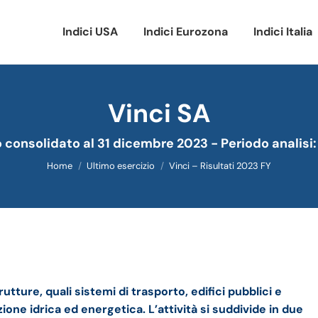
Indici USA
Indici Eurozona
Indici Italia
Vinci SA
Tu sei qui:
o consolidato al 31 dicembre 2023 - Periodo analisi
Home
Ultimo esercizio
Vinci – Risultati 2023 FY
estrale
tture, quali sistemi di trasporto, edifici pubblici e
ione idrica ed energetica. L’attività si suddivide in due