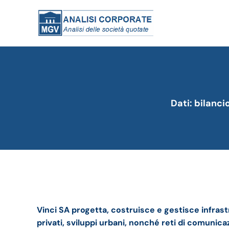
Dati: bilanci
Vinci bilancio 2023: andamento fatturato e trim
Vinci SA progetta, costruisce e gestisce infrastru
privati, sviluppi urbani, nonché reti di comunicaz