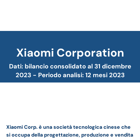
Xiaomi Corporation
Tu sei qui:
Dati: bilancio consolidato al 31 dicembre
2023 - Periodo analisi: 12 mesi 2023
XIaomi bilancio 2023: andamento del fatturato e
della trimestrale.
Xiaomi Corp. è una società tecnologica cinese che
si occupa della progettazione, produzione e vendita